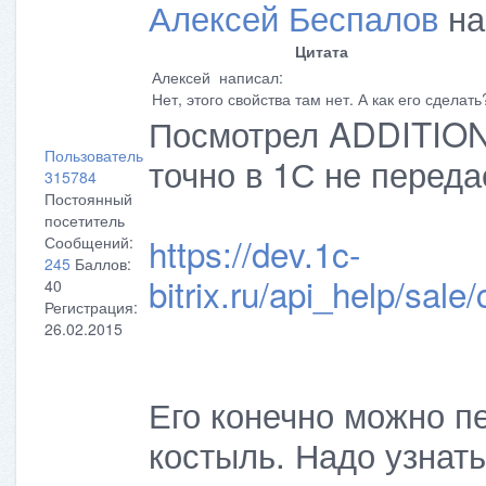
Алексей Беспалов
на
Цитата
Алексей написал:
Нет, этого свойства там нет. А как его сделать
Посмотрел ADDITIONA
Пользователь
точно в 1С не передае
315784
Постоянный
посетитель
https://dev.1c-
Сообщений:
245
Баллов:
bitrix.ru/api_help/sal
40
Регистрация:
26.02.2015
Его конечно можно пе
костыль. Надо узнат