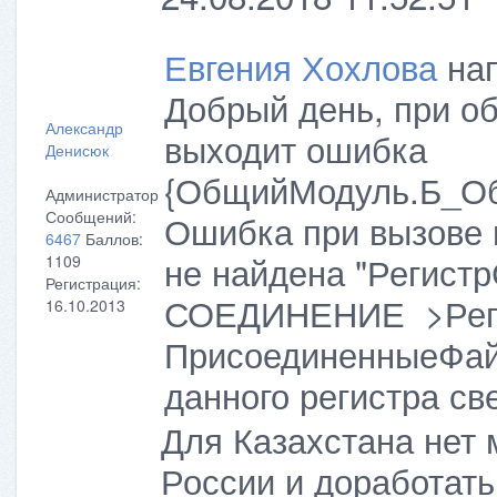
Евгения Хохлова
нап
Добрый день, при об
Александр
выходит ошибка
Денисюк
{ОбщийМодуль.Б_Об
Администратор
Сообщений:
Ошибка при вызове м
6467
Баллов:
не найдена "Регис
1109
Регистрация:
СОЕДИНЕНИЕ >Реги
16.10.2013
ПрисоединенныеФайл
данного регистра св
Для Казахстана нет
России и доработать 