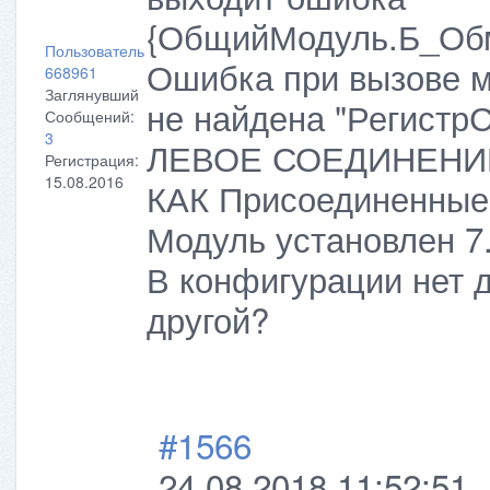
{ОбщийМодуль.Б_Обм
Пользователь
Ошибка при вызове ме
668961
Заглянувший
не найдена "Регист
Сообщений:
3
ЛЕВОЕ СОЕДИНЕНИЕ 
Регистрация:
15.08.2016
КАК Присоединенны
Модуль установлен 7.
В конфигурации нет д
другой?
#1566
24.08.2018 11:52:51