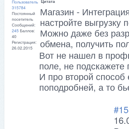
Цитата
Пользователь
315784
Магазин - Интеграци
Постоянный
настройте выгрузку п
посетитель
Сообщений:
Можно даже без разр
245
Баллов:
40
обмена, получить пол
Регистрация:
26.02.2015
Вот не нашел в проф
поле, не подскажете
И про второй способ 
поподробней, а то б
#15
16.