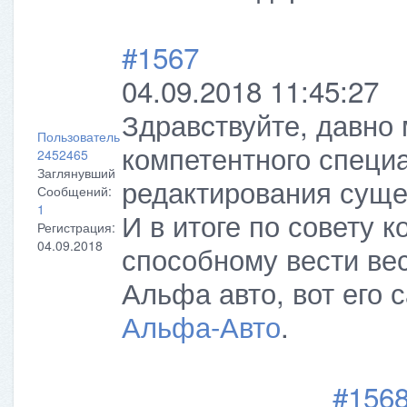
#1567
04.09.2018 11:45:27
Здравcтвуйте, давно
Пользователь
компетентного специ
2452465
Заглянувший
редактирования сущ
Сообщений:
1
И в итоге по совету 
Регистрация:
04.09.2018
способному вести ве
Альфа авто, вот его 
Альфа-Авто
.
#156