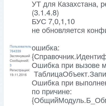
УТ для Казахстана, р
(3.1.4.8)
БУС 7,0,1,10
не обновляется конфи
ошибка:
Пользователь
764339
{Справочник.Иденти
Заглянувший
Сообщений:
Ошибка при вызове
3
Регистрация:
ТаблицаОбъект.Запис
19.11.2016
Ошибка при выполнен
по причине:
{ОбщийМодуль.Б_Обм