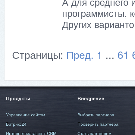
А для среднего и
программисты, к
Других варианто
Страницы:
Пред.
1
...
61
Продукты
Внедрение
Управление сайтом
Выбрать партнера
Битрикс24
Проверить партнера
Интернет-магазин + CRM
Стать партнером