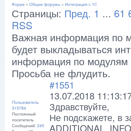
Форум
»
Общие форумы
»
Интеграция с 1С
Страницы:
Пред.
1
...
61
RSS
Важная информация по м
будет выкладываться ин
информация по модулям 
Просьба не флудить.
#1551
13.07.2018 11:13:1
Пользователь
Здравствуйте,
315784
Не подскажете, в з
Постоянный
посетитель
ADDITIONAL_INFO, 
Сообщений:
245