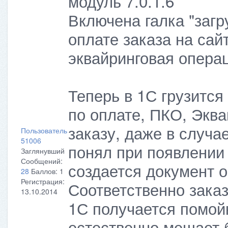
модуль 7.0.1.6
Включена галка "загр
оплате заказа на сай
эквайринговая опера
Теперь в 1С грузитс
по оплате, ПКО, Экв
заказу, даже в случае
Пользователь
51006
понял при появлении 
Заглянувший
Сообщений:
создается документ о
28
Баллов:
1
Регистрация:
Соответственно заказ
13.10.2014
1С получается помойк
естественно мешает 